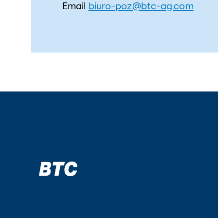
Email
biuro-poz@btc-ag.com