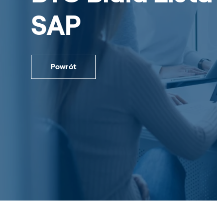
SAP
Powrót