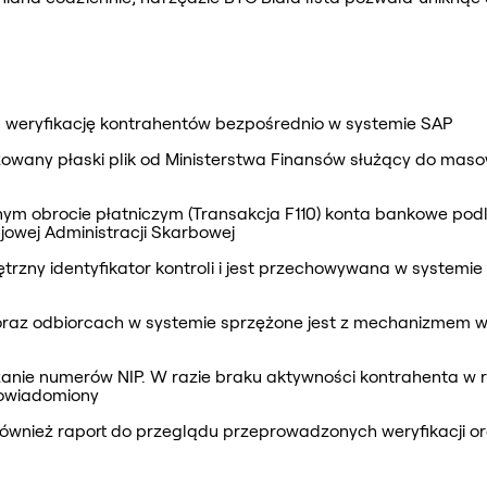
a weryfikację kontrahentów bezpośrednio w systemie SAP
zowany płaski plik od Ministerstwa Finansów służący do maso
m obrocie płatniczym (Transakcja F110) konta bankowe podl
jowej Administracji Skarbowej
trzny identyfikator kontroli i jest przechowywana w system
raz odbiorcach w systemie sprzężone jest z mechanizmem wery
anie numerów NIP. W razie braku aktywności kontrahenta w r
powiadomiony
również raport do przeglądu przeprowadzonych weryfikacji o