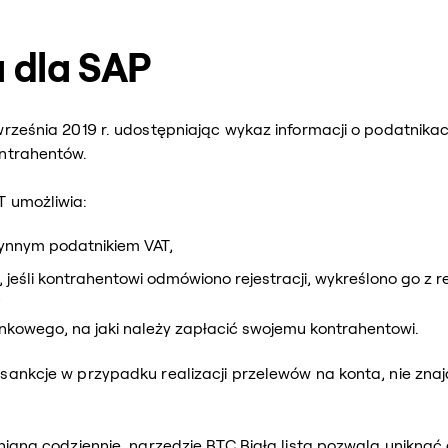
a dla SAP
września 2019 r. udostępniając wykaz informacji o podatnik
ontrahentów.
T umożliwia:
zynnym podatnikiem VAT,
jeśli kontrahentowi odmówiono rejestracji, wykreślono go z r
,
kowego, na jaki należy zapłacić swojemu kontrahentowi.
sankcje w przypadku realizacji przelewów na konta, nie zna
lniana codziennie, narzędzie BTC Biała lista pozwala unikn