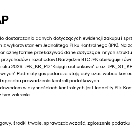
AP
do dostarczania danych dotyczących ewidencji zakupu i spr
h z wykorzystaniem Jednolitego Pliku Kontrolnego (JPK). Na
ronicznej formie przekazywać dane dotyczące innych struktur
 przychodów i rozchodów).Narzędzie BTC JPK obsługuje równ
 roku 2026
:
JPK_KR_PD ‘Księgi rachunkowe’ oraz JPK_ST_KR
rawnych’. Podmioty gospodarcze stoją cały czas wobec koni
i sposobu prowadzenia kontroli podatkowych.
owodem w czynnościach kontrolnych jest Jednolity Plik Kont
tym zakresie.
owy, środki trwałe, sprawozdawczość, zgłoszenie podatku –