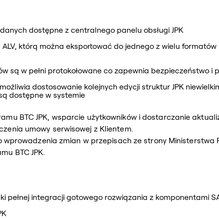
danych dostępne z centralnego panelu obsługi JPK
y ALV, którą można eksportować do jednego z wielu formatów
ków są w pełni protokołowane co zapewnia bezpieczeństwo i p
umożliwia dostosowanie kolejnych edycji struktur JPK niewiel
 są dostępne w systemie
ramu BTC JPK, wsparcie użytkowników i dostarczanie aktual
czenia umowy serwisowej z Klientem.
yko wprowadzenia zmian w przepisach ze strony Ministerstwa 
amu BTC JPK.
ki pełnej integracji gotowego rozwiązania z komponentami S
PK