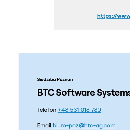
https://ww
Siedziba Poznań
BTC Software Systems 
Telefon
+48 531 018 780
Email
biuro-poz@btc-ag.com