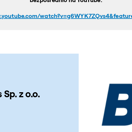
bezpośrednio na YouTube:
w.youtube.com/watch?v=g6WYK7ZQvs4&featur
Sp. z o.o.