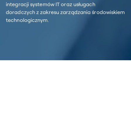
integracji systemów IT oraz usługach
doradczych z zakresu zarządzania środowiskiem
technologicznym.
Home
/
O nas
/
Grupa BTC
Grupa BTC
BTC Business Technology Consulting AG jest jedną z
wiodących firm konsultingowych IT w Niemczech z
oddziałami w Chinach, Japonii, Polsce, Rumunii,
Szwajcarii, Turcji i USA. Firma zatrudniająca ponad